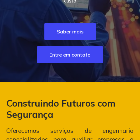
custo
Saber mais
Entre em contato
Construindo Futuros com
Segurança
Oferecemos serviços de engenharia
especializados para auxiliar empresas a