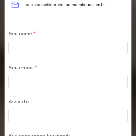
aprovacao@aprovacaoengenharia.com.br
Seu nome
*
Seu e-mail
*
Assunto
S
Sua mensagem (opcional)